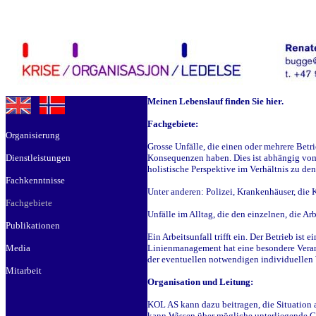
Meinen Lebenslauf finden Sie hier.
Fachgebiete:
Organisierung
Grosse Unfälle, die einen oder mehrere Betr
Dienstleistungen
Konsequenzen haben. Dies ist abhängig vom
holistische Perspektive im Verhältnis zu de
Fachkenntnisse
Unter anderen: Polizei, Krankenhäuser, die 
Fachgebiete
Unfälle im Alltag, die den einzelnen, die A
Publikationen
Ein Arbeitsunfall trifft ein. Der Betrieb ist 
Media
Linienmanagement hat eine besondere Verant
der eventuellen notwendigen individuellen
Mitarbeit
Organisation und Leitung:
KOL AS kann dazu beitragen, die Situation 
kann Wissen über mögliche unterliegende G