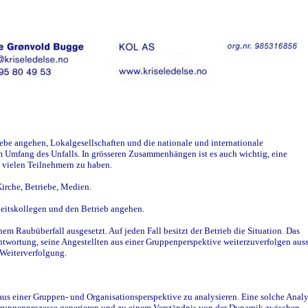
iebe angehen, Lokalgesellschaften und die nationale und internationale
 Umfang des Unfalls. In grösseren Zusammenhängen ist es auch wichtig, eine
n vielen Teilnehmern zu haben.
Kirche, Betriebe, Medien.
rbeitskollegen und den Betrieb angehen.
einem Raubüberfall ausgesetzt. Auf jeden Fall besitzt der Betrieb die Situation. Das
wortung, seine Angestellten aus einer Gruppenperspektive weiterzuverfolgen auss
 Weiterverfolgung.
aus einer Gruppen- und Organisationsperspektive zu analysieren. Eine solche Anal
ruppenprozesse generieren und zu einem Verständnis von der Dynamik zwischen