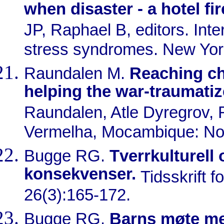
when disaster - a hotel fi
JP, Raphael B, editors. Int
stress syndromes. New Yor
Raundalen M.
Reaching ch
helping the war-traumati
Raundalen, Atle Dyregrov,
Vermelha, Mocambique: No
Bugge RG.
Tverrkulturell
konsekvenser.
Tidsskrift 
26(3):165-172.
Bugge RG.
Barns møte me