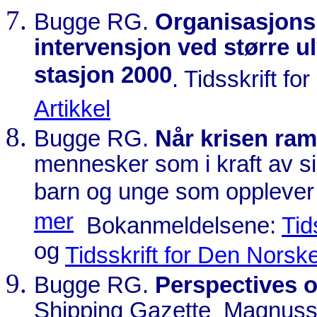
Bugge RG.
Organisasjons
intervensjon ved større u
stasjon 2000
. Tidsskrift f
Artikkel
Bugge RG.
Når krisen ra
mennesker som i kraft av sin
barn og unge som opplever k
mer
Bokanmeldelsene:
Tid
og
Tidsskrift for Den Norsk
Bugge RG.
Perspectives o
Shipping Gazette
Magnusso
,