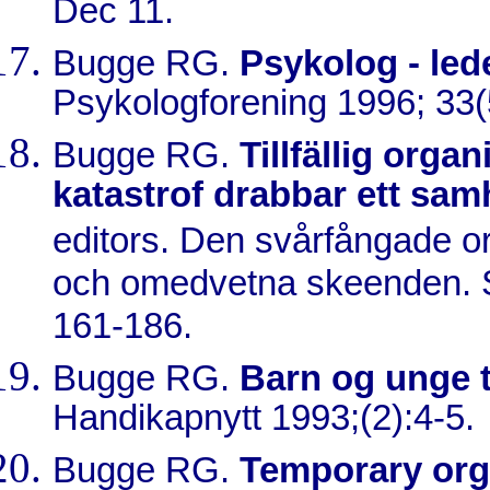
Dec 11.
Bugge RG.
Psykolog - lede
Psykologforening 1996; 33(
Bugge RG.
Tillfällig organ
katastrof drabbar ett samh
editors. Den svårfångade o
och omedvetna skeenden. S
161-186.
Bugge RG.
Barn og unge t
Handikapnytt 1993;(2):4-5.
Bugge RG.
Temporary orga