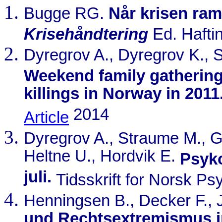
Bugge RG.
Når krisen ra
Krisehåndtering
Ed. Hafti
Dyregrov A., Dyregrov K.,
Weekend family gatherings
killings in Norway in 2011
2014
Article
Dyregrov A., Straume M., G
Heltne U., Hordvik E.
Psyko
juli.
Tidsskrift for Norsk P
Henningsen B., Decker F.,
und Rechtsextremismus i