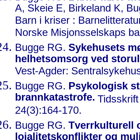
A, Skeie E, Birkeland K, B
Barn i kriser : Barnelittera
Norske Misjonsselskaps ba
Bugge RG.
Sykehusets mø
helhetsomsorg ved storuly
Vest-Agder: Sentralsykehus
Bugge RG.
Psykologisk st
brannkatastrofe.
Tidsskrif
24(3):164-170.
Bugge RG.
Tverrkulturell
lojalitetskonflikter og mu