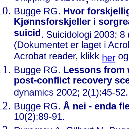
Bugge RG.
Hvor forskjell
Kjønnsforskjeller i sorgr
suicid
. Suicidologi 2003; 8 
(Dokumentet er laget i Acr
Acrobat reader, klikk
og 
her
Bugge RG.
Lessons from w
post-conflict recovery sc
dynamics 2002; 2(1):45-52.
Bugge RG.
Å nei - enda f
10(2):89-91.